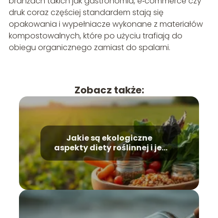
branżach takich jak gastronomia, e‑commerce czy
druk coraz częściej standardem stają się
opakowania i wypełniacze wykonane z materiałów
kompostowalnych, które po użyciu trafiają do
obiegu organicznego zamiast do spalarni.
Zobacz także:
Jakie są ekologiczne
aspekty diety roślinnej i jej
wpływ na klimat?