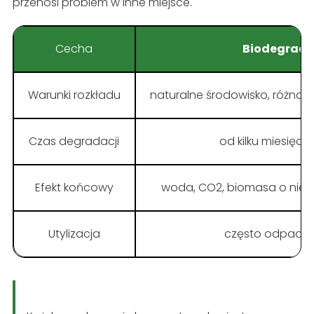
przenosi problem w inne miejsce.
Cecha
Biodegrad
Warunki rozkładu
naturalne środowisko, różna 
Czas degradacji
od kilku miesięcy 
Efekt końcowy
woda, CO2, biomasa o nie
Utylizacja
często odpady 