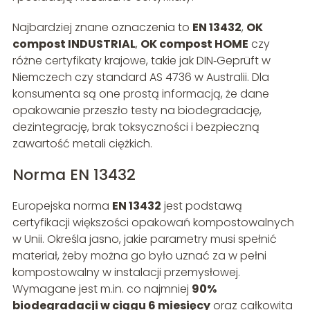
Najbardziej znane oznaczenia to
EN 13432
,
OK
compost INDUSTRIAL
,
OK compost HOME
czy
różne certyfikaty krajowe, takie jak DIN‑Geprüft w
Niemczech czy standard AS 4736 w Australii. Dla
konsumenta są one prostą informacją, że dane
opakowanie przeszło testy na biodegradację,
dezintegrację, brak toksyczności i bezpieczną
zawartość metali ciężkich.
Norma EN 13432
Europejska norma
EN 13432
jest podstawą
certyfikacji większości opakowań kompostowalnych
w Unii. Określa jasno, jakie parametry musi spełnić
materiał, żeby można go było uznać za w pełni
kompostowalny w instalacji przemysłowej.
Wymagane jest m.in. co najmniej
90%
biodegradacji w ciągu 6 miesięcy
oraz całkowita