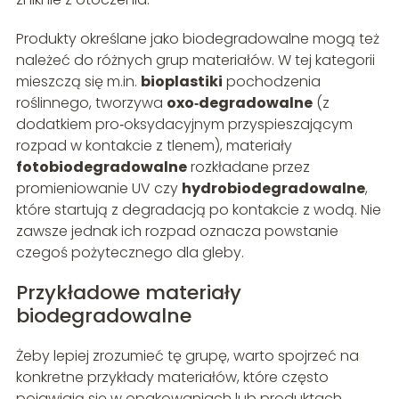
Produkty określane jako biodegradowalne mogą też
należeć do różnych grup materiałów. W tej kategorii
mieszczą się m.in.
bioplastiki
pochodzenia
roślinnego, tworzywa
oxo‑degradowalne
(z
dodatkiem pro‑oksydacyjnym przyspieszającym
rozpad w kontakcie z tlenem), materiały
fotobiodegradowalne
rozkładane przez
promieniowanie UV czy
hydrobiodegradowalne
,
które startują z degradacją po kontakcie z wodą. Nie
zawsze jednak ich rozpad oznacza powstanie
czegoś pożytecznego dla gleby.
Przykładowe materiały
biodegradowalne
Żeby lepiej zrozumieć tę grupę, warto spojrzeć na
konkretne przykłady materiałów, które często
pojawiają się w opakowaniach lub produktach