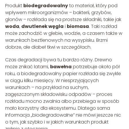
Produkt
biodegradowalny
to materiał, który pod
wpływem mikroorganizmów – bakterii, grzybów,
glonów – rozkłada się na prostsze składniki, takie jak
woda
,
dwutlenek węgla
i
biomasa
. Taki rozkład
może zachodzić w glebie, wodzie, a czasem także w
warunkach beztlenowych na wysypisku. Brzmi
dobrze, ale diabeł tkwi w szczegółach.
Czas degradacji bywa tu bardzo różny. Drewno
może znikać latami,
bawełna
potrzebuje około pół
roku, a biodegradowalny papier rozkłada się zwykle
w ciągu kilku miesięcy. W niesprzyjających
warunkach – na przykład na suchym,
zagęszczonym składowisku odpadów – proces
rozkładu mocno zwalnia albo przebiega w sposób
mało korzystny dla ekosystemu. Dlatego sama
informacja „biodegradowalne” nie mówi jeszcze nic
o tym, jak szybko i w jakich warunkach produkt
zniknie z otoczenia.