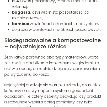
PLA
(kwas polimlekowy) – biopolimer ze skrobi
roślinnej,
bagassa
, czyli włóknista pozostałość po
trzcinie cukrowej,
bambus
w sztućcach, słomkach i naczyniach,
celuloza w powłokach i włóknach papierowych.
Biodegradowalne a kompostowalne
– najważniejsze różnice
Żeby łatwo porównać oba typy materiałów, warto
zestawić je pod kilkoma konkretnymi względami. To
ułatwia ocenę, co realnie dzieje się z opakowaniem
po wyrzuceniu do kosza.
Najczęściej analizuje się warunki rozkładu, czas, efekt
końcowy oraz wymagania systemu gospodarki
odpadami. Te cztery aspekty decydują, czy produkt
rzeczywiście wspiera obieg zamknięty, czy tylko