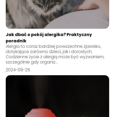
Jak dbać o pokój alergika? Praktyczny
poradnik
Alergia to coraz bardziej powszechne zjawisko,
dotykające zarówno dzieci, jak i dorosłych.
Codzienne życie z alergią może być wyzwaniem,
szczególnie gdy organiz...
2024-09-25