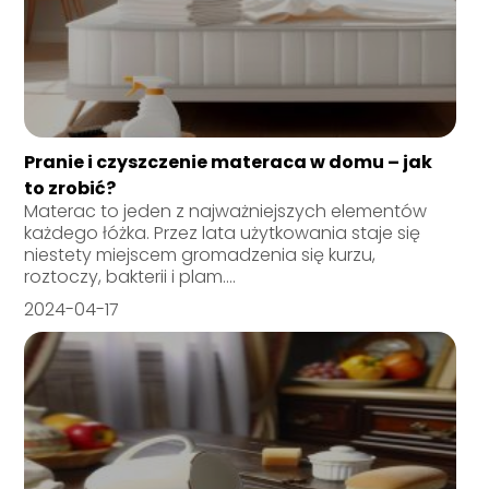
Pranie i czyszczenie materaca w domu – jak
to zrobić?
Materac to jeden z najważniejszych elementów
każdego łóżka. Przez lata użytkowania staje się
niestety miejscem gromadzenia się kurzu,
roztoczy, bakterii i plam....
2024-04-17