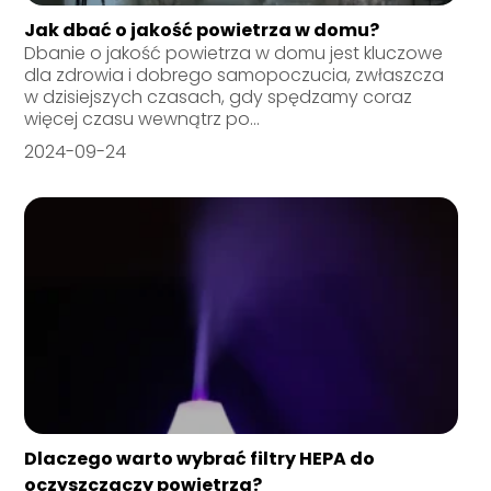
Jak dbać o jakość powietrza w domu?
Dbanie o jakość powietrza w domu jest kluczowe
dla zdrowia i dobrego samopoczucia, zwłaszcza
w dzisiejszych czasach, gdy spędzamy coraz
więcej czasu wewnątrz po...
2024-09-24
Dlaczego warto wybrać filtry HEPA do
oczyszczaczy powietrza?