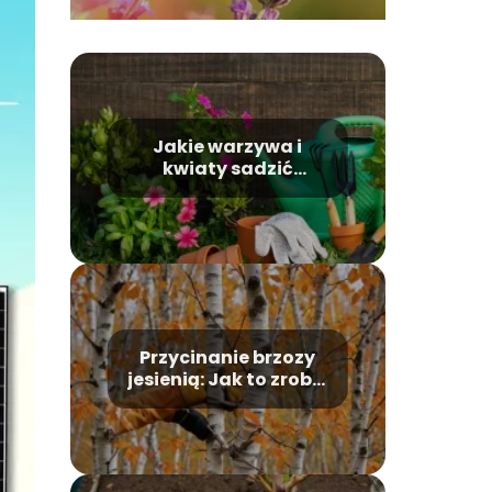
Jakie warzywa i
kwiaty sadzić
wiosną?
Przycinanie brzozy
jesienią: Jak to zrobić
poprawnie?