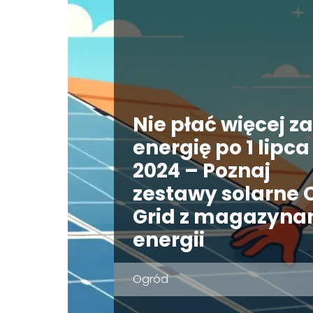
Nie płać więcej za
energię po 1 lipca
2024 – Poznaj
zestawy solarne O
Grid z magazyna
energii
Ogród