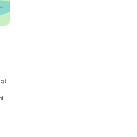
ą i
mi