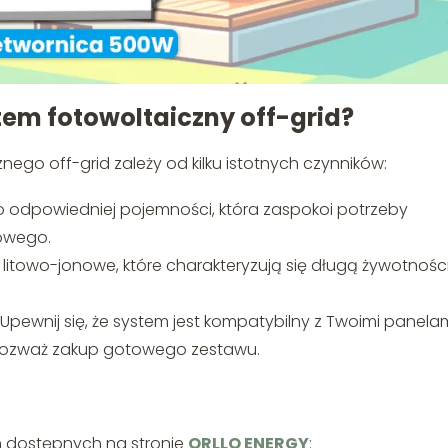
em fotowoltaiczny off-grid?
go off-grid zależy od kilku istotnych czynników:
 odpowiedniej pojemności, która zaspokoi potrzeby
owego.
 litowo-jonowe, które charakteryzują się długą żywotności
Upewnij się, że system jest kompatybilny z Twoimi panela
z, rozważ zakup gotowego zestawu.
h dostępnych na stronie
ORLLO ENERGY
: