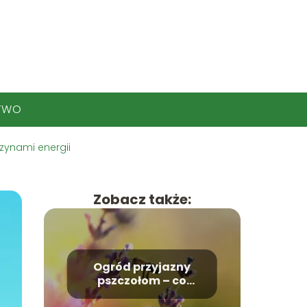
TWO
azynami energii
Zobacz także:
Ogród przyjazny
pszczołom – co
posadzić?