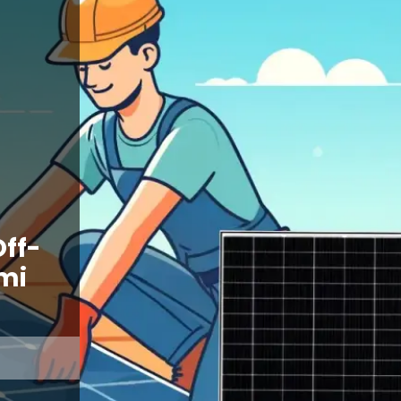
ff-
mi