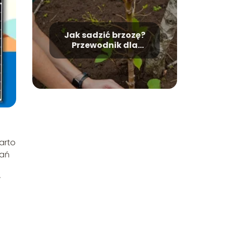
Jak sadzić brzozę?
Przewodnik dla
początkujących.
arto
zań
w