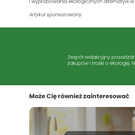
i wypróbowania ekologicznych alternatyw w s
Artykuł sponsorowany
Zespół redakcyjny posadzdrz
zakupów i troski o ekologię.
Może Cię również zainteresować