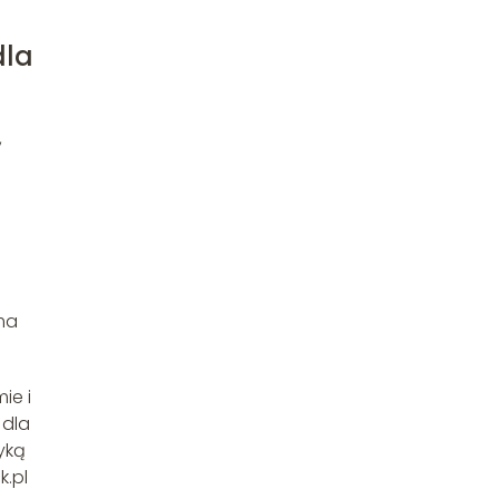
dla
,
ma
ie i
 dla
yką
k.pl