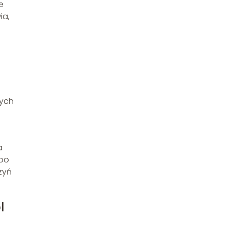
e
ia,
nych
a
 po
zyń
l