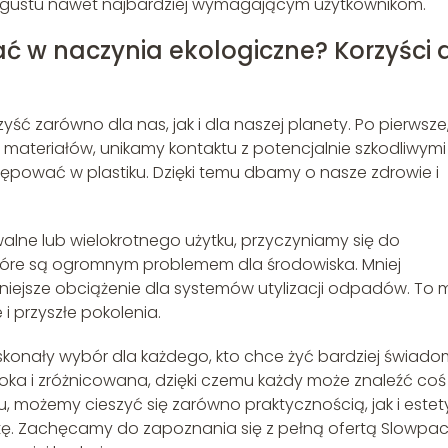
 gustu nawet najbardziej wymagającym użytkownikom.
 w naczynia ekologiczne? Korzyści 
ść zarówno dla nas, jak i dla naszej planety. Po pierwsze
ateriałów, unikamy kontaktu z potencjalnie szkodliwymi
pować w plastiku. Dzięki temu dbamy o nasze zdrowie i
alne lub wielokrotnego użytku, przyczyniamy się do
które są ogromnym problemem dla środowiska. Mniej
iejsze obciążenie dla systemów utylizacji odpadów. To 
i przyszłe pokolenia.
onały wybór dla każdego, kto chce żyć bardziej świadom
roka i zróżnicowana, dzięki czemu każdy może znaleźć coś
u, możemy cieszyć się zarówno praktycznością, jak i estet
ę. Zachęcamy do zapoznania się z pełną ofertą Slowpac