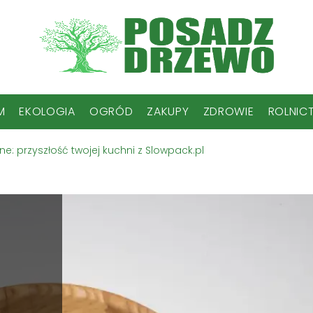
M
EKOLOGIA
OGRÓD
ZAKUPY
ZDROWIE
ROLNIC
e: przyszłość twojej kuchni z Slowpack.pl