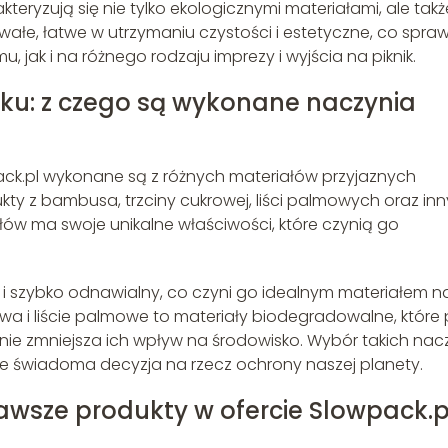
eryzują się nie tylko ekologicznymi materiałami, ale takż
wałe, łatwe w utrzymaniu czystości i estetyczne, co spraw
ak i na różnego rodzaju imprezy i wyjścia na piknik.
sku: z czego są wykonane naczynia
k.pl wykonane są z różnych materiałów przyjaznych
ty z bambusa, trzciny cukrowej, liści palmowych oraz in
ów ma swoje unikalne właściwości, które czynią go
 i szybko odnawialny, co czyni go idealnym materiałem n
owa i liście palmowe to materiały biodegradowalne, które
e zmniejsza ich wpływ na środowisko. Wybór takich nac
akże świadoma decyzja na rzecz ochrony naszej planety.
kawsze produkty w ofercie Slowpack.p