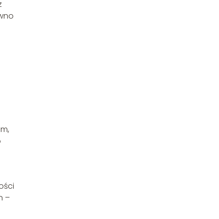
z
ówno
im,
o
ości
n –