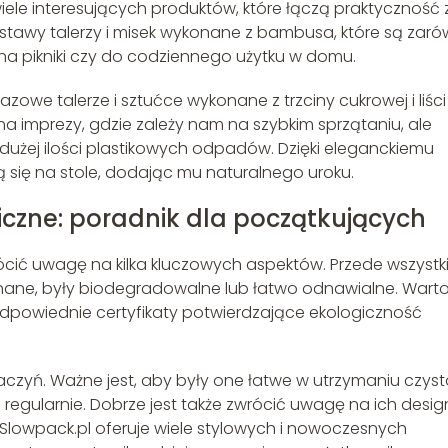
iele interesujących produktów, które łączą praktyczność 
stawy talerzy i misek wykonane z bambusa, które są zar
ię na pikniki czy do codziennego użytku w domu.
owe talerze i sztućce wykonane z trzciny cukrowej i liści
 imprezy, gdzie zależy nam na szybkim sprzątaniu, ale
żej ilości plastikowych odpadów. Dzięki eleganckiemu
ą się na stole, dodając mu naturalnego uroku.
czne: poradnik dla początkujących
ócić uwagę na kilka kluczowych aspektów. Przede wszystk
ykonane, były biodegradowalne lub łatwo odnawialne. Wart
dpowiednie certyfikaty potwierdzające ekologiczność
aczyń. Ważne jest, aby były one łatwe w utrzymaniu czyst
h regularnie. Dobrze jest także zwrócić uwagę na ich desig
Slowpack.pl oferuje wiele stylowych i nowoczesnych