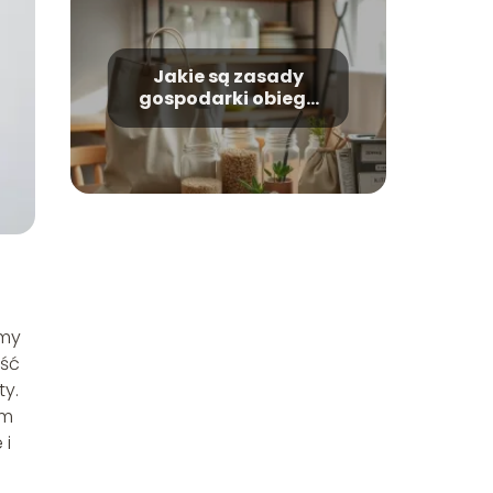
Jakie są zasady
gospodarki obiegu
zamkniętego w
codziennym życiu?
emy
ość
ty.
em
 i