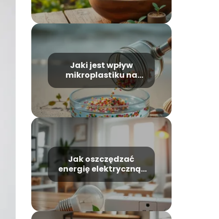
na klimat?
Jaki jest wpływ
mikroplastiku na
zdrowie człowieka i
zwierząt?
Jak oszczędzać
energię elektryczną i
płacić mniejsze
rachunki?