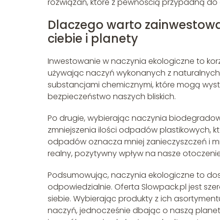
rozwiązań, które z pewnością przypadną do
Dlaczego warto zainwestować
ciebie i planety
Inwestowanie w naczynia ekologiczne to korzy
używając naczyń wykonanych z naturalnych m
substancjami chemicznymi, które mogą wystę
bezpieczeństwo naszych bliskich.
Po drugie, wybierając naczynia biodegradow
zmniejszenia ilości odpadów plastikowych, 
odpadów oznacza mniej zanieczyszczeń i mn
realny, pozytywny wpływ na nasze otoczenie 
Podsumowując, naczynia ekologiczne to dosk
odpowiedzialnie. Oferta Slowpack.pl jest sze
siebie. Wybierając produkty z ich asortyment
naczyń, jednocześnie dbając o naszą planet