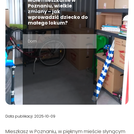
Małe mieszkanie w
Poznaniu, wielkie
zmiany – jak
wprowadzić dziecko do
małego lokum?
Dom
Data publikacji: 2025-10-09
Mieszkasz w Poznaniu, w pięknym mieście słynącym