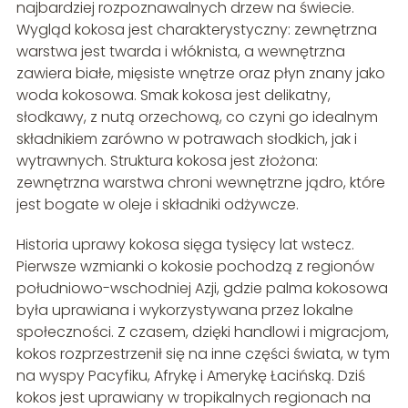
najbardziej rozpoznawalnych drzew na świecie.
Wygląd kokosa jest charakterystyczny: zewnętrzna
warstwa jest twarda i włóknista, a wewnętrzna
zawiera białe, mięsiste wnętrze oraz płyn znany jako
woda kokosowa. Smak kokosa jest delikatny,
słodkawy, z nutą orzechową, co czyni go idealnym
składnikiem zarówno w potrawach słodkich, jak i
wytrawnych. Struktura kokosa jest złożona:
zewnętrzna warstwa chroni wewnętrzne jądro, które
jest bogate w oleje i składniki odżywcze.
Historia uprawy kokosa sięga tysięcy lat wstecz.
Pierwsze wzmianki o kokosie pochodzą z regionów
południowo-wschodniej Azji, gdzie palma kokosowa
była uprawiana i wykorzystywana przez lokalne
społeczności. Z czasem, dzięki handlowi i migracjom,
kokos rozprzestrzenił się na inne części świata, w tym
na wyspy Pacyfiku, Afrykę i Amerykę Łacińską. Dziś
kokos jest uprawiany w tropikalnych regionach na