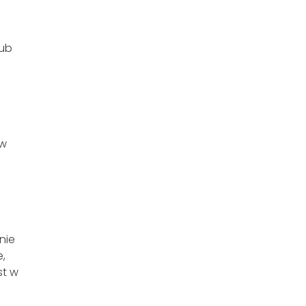
lub
ów
nie
,
st w