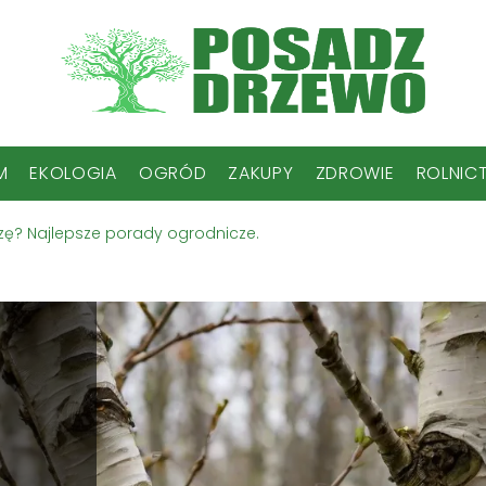
M
EKOLOGIA
OGRÓD
ZAKUPY
ZDROWIE
ROLNIC
zę? Najlepsze porady ogrodnicze.