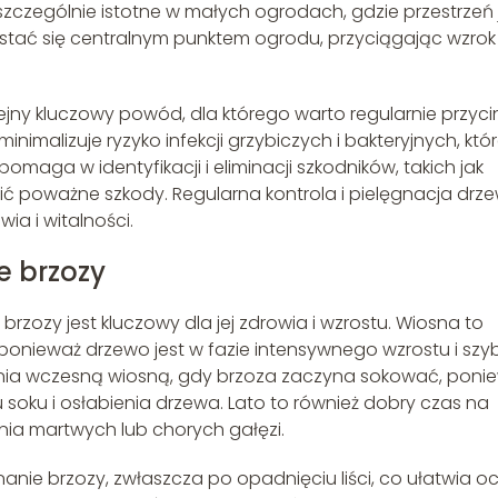
 szczególnie istotne w małych ogrodach, gdzie przestrzeń 
stać się centralnym punktem ogrodu, przyciągając wzrok 
jny kluczowy powód, dla którego warto regularnie przyc
nimalizuje ryzyko infekcji grzybiczych i bakteryjnych, któ
maga w identyfikacji i eliminacji szkodników, takich jak
ić poważne szkody. Regularna kontrola i pielęgnacja drz
ia i witalności.
e brzozy
zozy jest kluczowy dla jej zdrowia i wzrostu. Wiosna to
 ponieważ drzewo jest w fazie intensywnego wzrostu i szy
nania wczesną wiosną, gdy brzoza zaczyna sokować, poni
oku i osłabienia drzewa. Lato to również dobry czas na
nia martwych lub chorych gałęzi.
nanie brzozy, zwłaszcza po opadnięciu liści, co ułatwia o