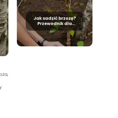
Jak sadzić brzozę?
Przewodnik dla
początkujących.
oza,
y