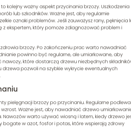
to kolejny ważny aspekt przycinania brzozy. Uszkodzenia
rób lub szkodników. Ważne jest, aby regularnie
lkie oznaki problemów. Jeśli zauważysz rany, pęknięcia 
się z ekspertem, który pomoże zdiagnozować problem i
la zdrowia brzozy. Po zakończeniu prac warto nawadniać
nianie powinno być regularne, ale umiarkowane, aby
ć nawozy, które dostarczą drzewu niezbędnych składnik
 drzewa pozwoli na szybkie wykrycie ewentualnych
.
naniu
ty pielęgnacji brzozy po przycinaniu. Regularne podlewa
 wzrost. Ważne jest, aby nawadniać drzewo umiarkowanie
ia. Nawozów warto używać wiosną i latem, kiedy drzewo je
 bogate w azot, fosfor i potas, które wspierają zdrowy