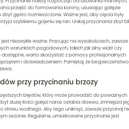
ozy. Przycinanie należy rozpocząć od usuwania martwych,
ożna przejść do formowania korony, usuwając gałęzie
b zbyt gęsto rozmieszczone. Ważne jest, aby cięcia były
yja szybkiemu gojeniu się ran. Unikaj przycinania zbyt bl
jest niezwykle ważne. Pracując na wysokościach, zawsze
udnych warunkach pogodowych, takich jak silny wiatr czy
dno dostępne, warto skorzystać z pomocy profesjonalnych
przętem i doświadczeniem. Pamiętaj, że bezpieczeństwo 
rzewa.
ędów przy przycinaniu brzozy
jczęstszych błędów, który może prowadzić do poważnych
 dużej ilości gałęzi naraz osłabia drzewo, zmniejsza je
o stresu wodnego. Aby tego uniknąć, zawsze przycinaj ni
nym sezonie. Regularne, umiarkowane przycinanie jest