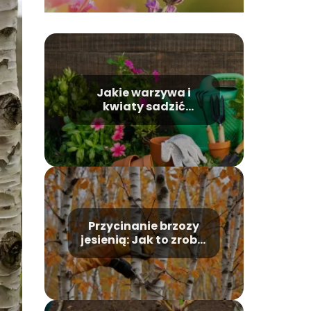
Jakie warzywa i
kwiaty sadzić
wiosną?
Przycinanie brzozy
jesienią: Jak to zrobić
poprawnie?