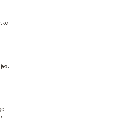
isko
jest
go
e