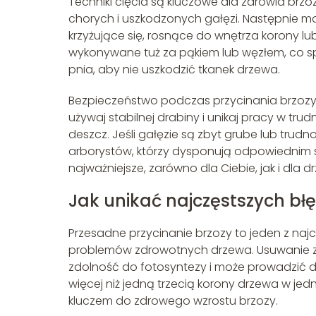
Techniki cięcia są kluczowe dla zdrowia brz
chorych i uszkodzonych gałęzi. Następnie m
krzyżujące się, rosnące do wnętrza korony lu
wykonywane tuż za pąkiem lub węzłem, co sprz
pnia, aby nie uszkodzić tkanek drzewa.
Bezpieczeństwo podczas przycinania brzozy 
używaj stabilnej drabiny i unikaj pracy w tr
deszcz. Jeśli gałęzie są zbyt grube lub tru
arborystów, którzy dysponują odpowiednim s
najważniejsze, zarówno dla Ciebie, jak i dla d
Jak unikać najczęstszych bł
Przesadne przycinanie brzozy to jeden z na
problemów zdrowotnych drzewa. Usuwanie zbyt
zdolność do fotosyntezy i może prowadzić d
więcej niż jedną trzecią korony drzewa w jed
kluczem do zdrowego wzrostu brzozy.