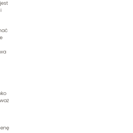
jest
i
inać
re
ewa
bko
eważ
cenę