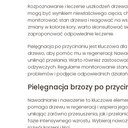
Rozpoznawanie i leczenie uszkodzeń drzewa 
mogą być wynikiem niewłaściwego cięcia, cho
monitorować stan drzewa i reagować na wsze
zmiany w kolorze kory, warto skonsultować 
zaproponować odpowiednie leczenie.
Pielęgnacja po przycinaniu jest kluczowa d
drzewo, aby pomóc mu w regeneracji. Nawad
uniknąć przelania. Warto również zastosowa
odżywczych. Regularne monitorowanie stanu
problemów i podjęcie odpowiednich działań
Pielęgnacja brzozy po przyci
Nawadnianie i nawożenie to kluczowe elemen
pomaga drzewu w regeneracji i wspiera jego
unikając zarówno przesuszenia, jak i przelan
fazie intensywnego wzrostu. Wybieraj nawozy
rozwój korzeni i liści.