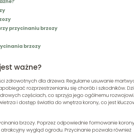
ważne?
zy
rzozy
rzy przycinaniu brzozy
zycinania brzozy
 jest ważne?
zyści zdrowotnych dla drzewa. Regularne usuwanie martwy
obiegać rozprzestrzenianiu się chorób i szkodników. Dzi
drowych częściach, co sprzyja jego ogólnemu rozwojowi
etrza i dostęp światła do wnętrza korony, co jest klucz
zycinania brzozy. Poprzez odpowiednie formowanie koron
 atrakcyjny wygląd ogrodu. Przycinanie pozwala również