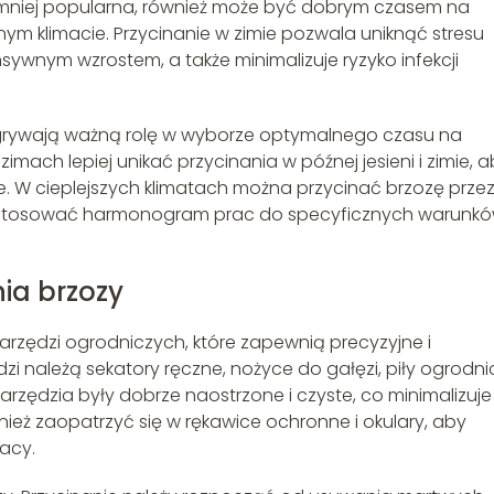
 mniej popularna, również może być dobrym czasem na
ym klimacie. Przycinanie w zimie pozwala uniknąć stresu
sywnym wzrostem, a także minimalizuje ryzyko infekcji
odgrywają ważną rolę w wyborze optymalnego czasu na
mach lepiej unikać przycinania w późnej jesieni i zimie, 
 W cieplejszych klimatach można przycinać brzozę prze
dostosować harmonogram prac do specyficznych warunk
nia brzozy
zędzi ogrodniczych, które zapewnią precyzyjne i
 należą sekatory ręczne, nożyce do gałęzi, piły ogrodni
rzędzia były dobrze naostrzone i czyste, co minimalizuje
wnież zaopatrzyć się w rękawice ochronne i okulary, aby
acy.