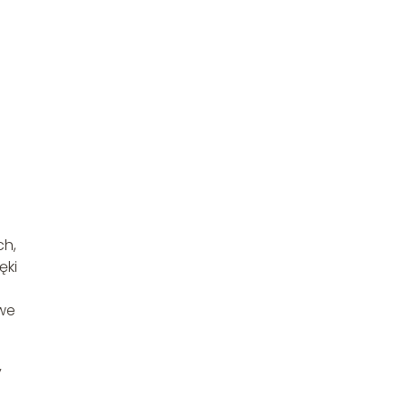
ch,
ęki
.
owe
y