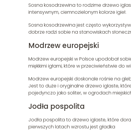
Sosna kosodrzewina to rodzime drzewo iglast
intensywnym, ciemnozielonym kolorze igieł.
Sosna kosodrzewina jest często wykorzystyw
dobrze radzi sobie na stanowiskach słonecz
Modrzew europejski
Modrzew europejski w Polsce upodobał sobie 
miękkimi igłami, które w przeciwieństwie do w
Modrzew europejski doskonale rośnie na gleb
Jest to duże i oryginalne drzewo iglaste, kt
pojedynczo jako soliter, w ogrodach miejskic
Jodła pospolita
Jodła pospolita to drzewo iglaste, które dor
pierwszych latach wzrostu jest gładka