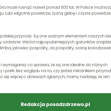
która może rosnąć nawet ponad 500 lat. W Polsce można j
u. Lubi wilgotne powietrze, żyzną glebę i czyste powietrze
polskiej przyrody. Są one ważnym elementem naszych la
iny ozdobne. Wśród najpopularniejszych gatunków znajdz
 limba, jałowiec pospolity, cis pospolity, sosnę kosodrzewi
 i wymagania, co sprawia, że są one idealne do różnych
parki. Bez względu na to, czy jesteś miłośnikiem przyrod
 się więcej o drzewach iglastych, mamy nadzieję, że ten
Redakcja posadzdrzewo.pl