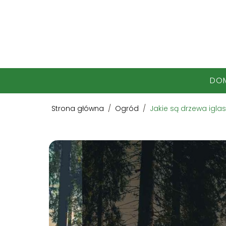
DO
Strona główna
/
Ogród
/
Jakie są drzewa igla