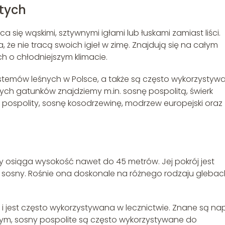
tych
a się wąskimi, sztywnymi igłami lub łuskami zamiast liści.
, że nie tracą swoich igieł w zimę. Znajdują się na całym
ch o chłodniejszym klimacie.
stemów leśnych w Polsce, a także są często wykorzystyw
zych gatunków znajdziemy m.in. sosnę pospolitą, świerk
is pospolity, sosnę kosodrzewinę, modrzew europejski oraz
ry osiąga wysokość nawet do 45 metrów. Jej pokrój jest
w sosny. Rośnie ona doskonale na różnego rodzaju glebac
i jest często wykorzystywana w lecznictwie. Znane są na
alnym, sosny pospolite są często wykorzystywane do