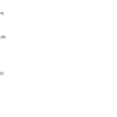
ej
dki
00