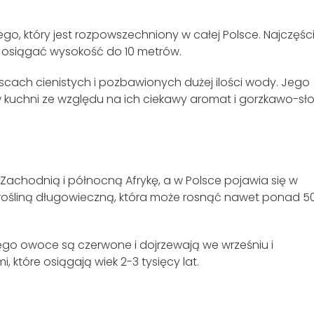
go, który jest rozpowszechniony w całej Polsce. Najczęści
e osiągać wysokość do 10 metrów.
jscach cienistych i pozbawionych dużej ilości wody. Jego
kuchni ze względu na ich ciekawy aromat i gorzkawo-sło
ę Zachodnią i północną Afrykę, a w Polsce pojawia się w
est rośliną długowieczną, która może rosnąć nawet ponad 5
 jego owoce są czerwone i dojrzewają we wrześniu i
, które osiągają wiek 2-3 tysięcy lat.