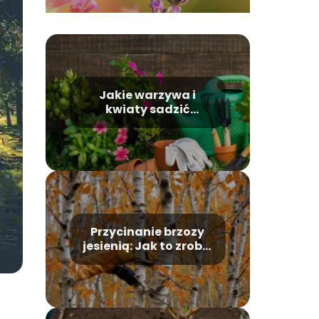
Jakie warzywa i
kwiaty sadzić
wiosną?
Przycinanie brzozy
jesienią: Jak to zrobić
poprawnie?