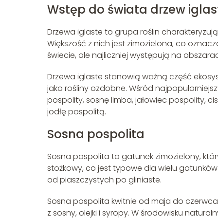
Wstęp do świata drzew iglas
Drzewa iglaste to grupa roślin charakteryzując
Większość z nich jest zimozielona, co oznacza
świecie, ale najliczniej występują na obszara
Drzewa iglaste stanowią ważną część ekosy
jako rośliny ozdobne. Wśród najpopularniejs
pospolity, sosnę limba, jałowiec pospolity, c
jodłę pospolitą.
Sosna pospolita
Sosna pospolita to gatunek zimozielony, któ
stożkowy, co jest typowe dla wielu gatunkó
od piaszczystych po gliniaste.
Sosna pospolita kwitnie od maja do czerwca 
z sosny, olejki i syropy. W środowisku natur