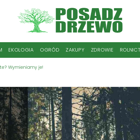
M
EKOLOGIA
OGRÓD
ZAKUPY
ZDROWIE
ROLNIC
ste? Wymieniamy je!