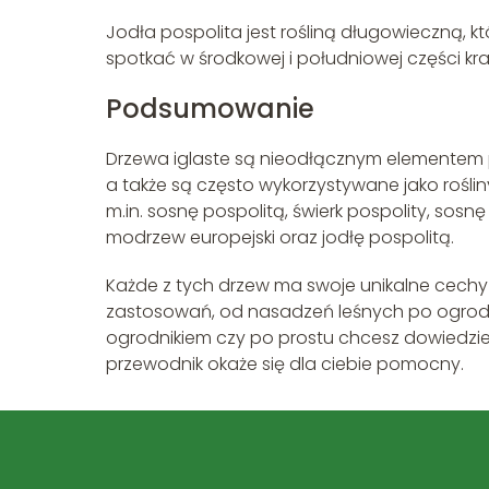
Jodła pospolita jest rośliną długowieczną, 
spotkać w środkowej i południowej części kraj
Podsumowanie
Drzewa iglaste są nieodłącznym elementem 
a także są często wykorzystywane jako rośl
m.in. sosnę pospolitą, świerk pospolity, sosnę
modrzew europejski oraz jodłę pospolitą.
Każde z tych drzew ma swoje unikalne cechy
zastosowań, od nasadzeń leśnych po ogrody i 
ogrodnikiem czy po prostu chcesz dowiedzieć
przewodnik okaże się dla ciebie pomocny.