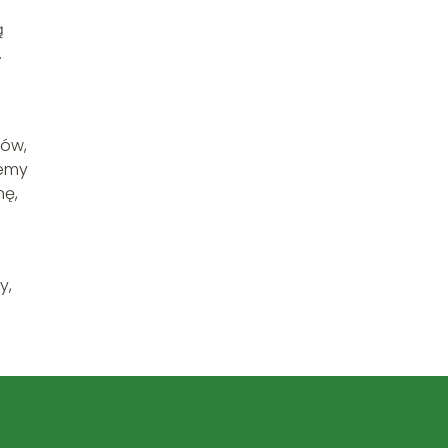
ą
.
sów,
iemy
nę,
y,