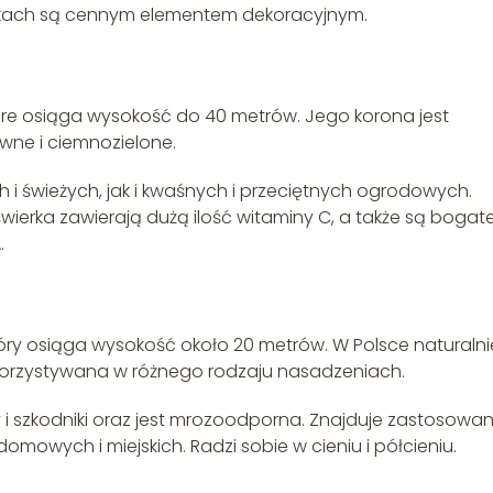
parkach są cennym elementem dekoracyjnym.
które osiąga wysokość do 40 metrów. Jego korona jest
ywne i ciemnozielone.
h i świeżych, jak i kwaśnych i przeciętnych ogrodowych.
y świerka zawierają dużą ilość witaminy C, a także są bogat
.
óry osiąga wysokość około 20 metrów. W Polsce naturalni
 wykorzystywana w różnego rodzaju nasadzeniach.
 i szkodniki oraz jest mrozoodporna. Znajduje zastosowan
owych i miejskich. Radzi sobie w cieniu i półcieniu.