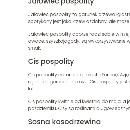
Jałowiec pospolity
Jałowiec pospolity to gatunek drzewa iglaste
spotykany jest jako krzew ozdobny, ale moż
Jałowiec pospolity dobrze radzi sobie w mie
owoce, szyszkojagody, są wykorzystywane w 
smak.
Cis pospolity
Cis pospolity naturalnie porasta Europę, Azj
rejonach górskich i na niżu. Cis pospolity j
lat.
Cis pospolity kwitnie od kwietnia do maja, a
październiku. Cisy są roślinami długowiecznymi
Sosna kosodrzewina