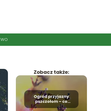
TWO
Zobacz także:
Ogród przyjazny
pszczołom – co
posadzić?