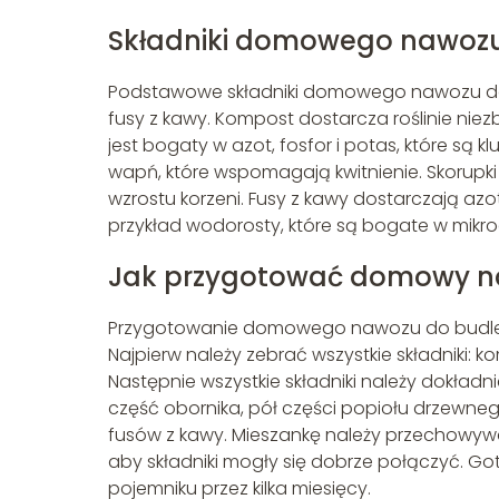
Składniki domowego nawozu
Podstawowe składniki domowego nawozu do bud
fusy z kawy. Kompost dostarcza roślinie nie
jest bogaty w azot, fosfor i potas, które są k
wapń, które wspomagają kwitnienie. Skorupki
wzrostu korzeni. Fusy z kawy dostarczają azot
przykład wodorosty, które są bogate w mikro
Jak przygotować domowy na
Przygotowanie domowego nawozu do budlei j
Najpierw należy zebrać wszystkie składniki: ko
Następnie wszystkie składniki należy dokład
część obornika, pół części popiołu drzewnego
fusów z kawy. Mieszankę należy przechowyw
aby składniki mogły się dobrze połączyć.
pojemniku przez kilka miesięcy.