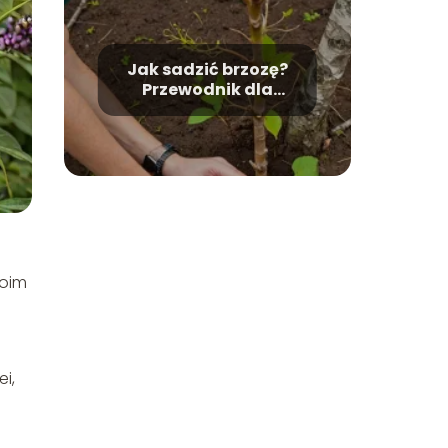
Jak sadzić brzozę?
Przewodnik dla
początkujących.
woim
i,