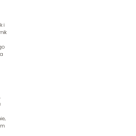
 i
nik
ego
na
.
a
ie,
ym