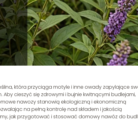
roślina, która przyciąga motyle i inne owady zapylające s
by cieszyć się zdrowymi i bujnie kwitnącymi budlejami,
omowe nawozy stanowią ekologiczną i ekonomiczną
zwalając na pełną kontrolę nad składem i jakością
imy, jak przygotować i stosować domowy nawóz do budle
.