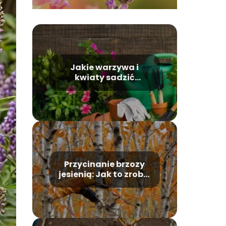
Jakie warzywa i
kwiaty sadzić
wiosną?
Przycinanie brzozy
jesienią: Jak to zrobić
poprawnie?