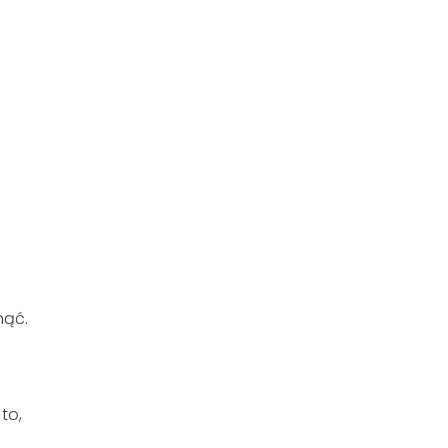
nąć.
to,