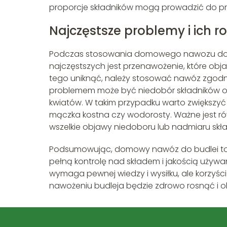
proporcje składników mogą prowadzić do p
Najczęstsze problemy i ich r
Podczas stosowania domowego nawozu do b
najczęstszych jest przenawożenie, które obja
tego uniknąć, należy stosować nawóz zgodn
problemem może być niedobór składników odż
kwiatów. W takim przypadku warto zwiększyć 
mączka kostna czy wodorosty. Ważne jest ró
wszelkie objawy niedoboru lub nadmiaru sk
Podsumowując, domowy nawóz do budlei to e
pełną kontrolę nad składem i jakością używ
wymaga pewnej wiedzy i wysiłku, ale korzyśc
nawożeniu budleja będzie zdrowo rosnąć i ob