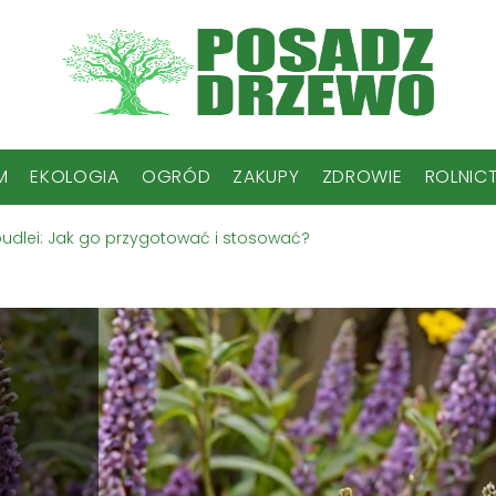
M
EKOLOGIA
OGRÓD
ZAKUPY
ZDROWIE
ROLNIC
dlei: Jak go przygotować i stosować?