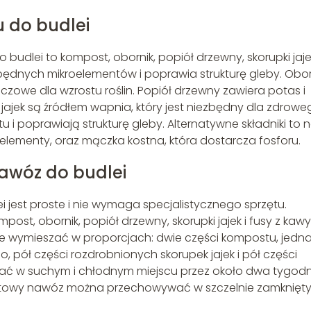
 do budlei
lei to kompost, obornik, popiół drzewny, skorupki jajek
zbędnych mikroelementów i poprawia strukturę gleby. Obor
luczowe dla wzrostu roślin. Popiół drzewny zawiera potas i
 jajek są źródłem wapnia, który jest niezbędny dla zdrow
u i poprawiają strukturę gleby. Alternatywne składniki to 
elementy, oraz mączka kostna, która dostarcza fosforu.
wóz do budlei
est proste i nie wymaga specjalistycznego sprzętu.
mpost, obornik, popiół drzewny, skorupki jajek i fusy z kawy
nie wymieszać w proporcjach: dwie części kompostu, jedn
, pół części rozdrobnionych skorupek jajek i pół części
ać w suchym i chłodnym miejscu przez około dwa tygodn
 Gotowy nawóz można przechowywać w szczelnie zamknięt