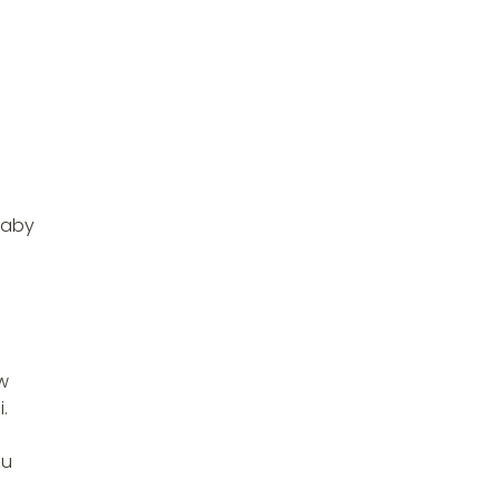
 aby
 w
.
zu