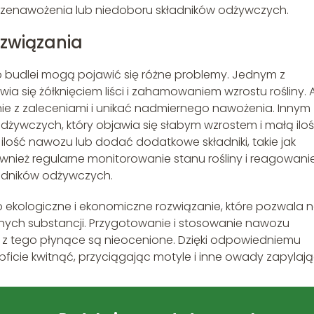
rzenawożenia lub niedoboru składników odżywczych.
ozwiązania
udlei mogą pojawić się różne problemy. Jednym z
wia się żółknięciem liści i zahamowaniem wzrostu rośliny. 
ie z zaleceniami i unikać nadmiernego nawożenia. Innym
ywczych, który objawia się słabym wzrostem i małą iloś
ilość nawozu lub dodać dodatkowe składniki, takie jak
wnież regularne monitorowanie stanu rośliny i reagowani
ładników odżywczych.
kologiczne i ekonomiczne rozwiązanie, które pozwala 
anych substancji. Przygotowanie i stosowanie nawozu
i z tego płynące są nieocenione. Dzięki odpowiedniemu
ficie kwitnąć, przyciągając motyle i inne owady zapylają