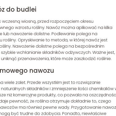
 do budlei
ć wczesną wiosną, przed rozpoczęciem okresu
ywnego wzrostu rośliny. Nawóz można aplikować na kilka
 lub nawożenie dolistne. Podlewanie polega na
rośliny. Opryskiwanie to metoda, w której nawóz jest
 rośliny. Nawożenie dolistne polega na bezpośrednim
 szybkie wchłanianie składników odżywczych. Ważne jest,
niknąć przenawożenia, które może zaszkodzić roślinie.
domowego nawozu
ele zalet. Przede wszystkim jest to rozwiązanie
naturalnych składników i zmniejszenie ilości chemikaliów
ze niż komercyjne produkty, co pozwala na oszczędności
je pewność, że roślina otrzymuje dokładnie to, czego
nawozów ma również pewne wady. Przygotowanie nawo
i mogą być trudne do zdobycia. Ponadto, niewłaściwe