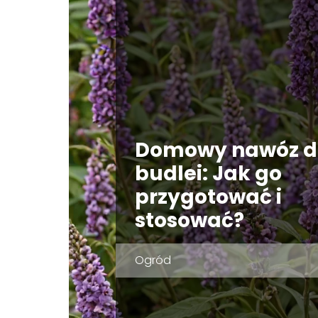
Domowy nawóz d
budlei: Jak go
przygotować i
stosować?
Ogród