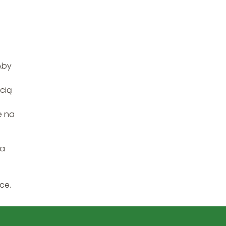
Aby
cią
e na
na
ce.