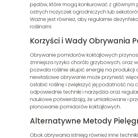
pędów, które mogą konkurować z głównym pę
ostrych nożyczek ogrodniczych lub sekatorów, 
Ważne jest również, aby regularnie dezynfe
roślinami.
Korzyści i Wady Obrywania 
Obrywanie pomidorów koktajlowych przynosi wi
zmniejsza ryzyko chorób grzybowych, oraz 
pozwala roślinie skupić energię na produkc
niewłaściwe obrywanie może przynieść więce
osłabić roślinę i zwiększyć jej podatność na 
odpowiednie techniki i narzędzia oraz regula
naukowe potwierdzają, że umiarkowane i pr
plonowanie pomidorów koktajlowych.
Alternatywne Metody Pielęg
Obok obrywania istnieją również inne techni