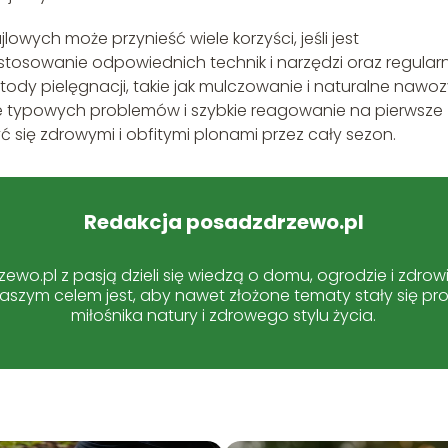
ych może przynieść wiele korzyści, jeśli jest
tosowanie odpowiednich technik i narzędzi oraz regular
ody pielęgnacji, takie jak mulczowanie i naturalne nawoz
ie typowych problemów i szybkie reagowanie na pierwsze
 się zdrowymi i obfitymi plonami przez cały sezon.
Redakcja posadzdrzewo.pl
ewo.pl z pasją dzieli się wiedzą o domu, ogrodzie i zdrow
 Naszym celem jest, aby nawet złożone tematy stały się pr
miłośnika natury i zdrowego stylu życia.