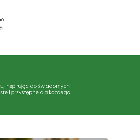
ne
y,
iu, inspirując do świadomych
oste i przystępne dla każdego