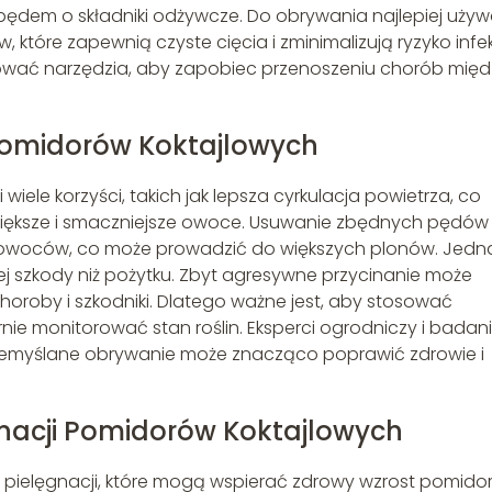
dem o składniki odżywcze. Do obrywania najlepiej uży
które zapewnią czyste cięcia i zminimalizują ryzyko infekc
kować narzędzia, aby zapobiec przenoszeniu chorób międ
Pomidorów Koktajlowych
ele korzyści, takich jak lepsza cyrkulacja powietrza, co
większe i smaczniejsze owoce. Usuwanie zbędnych pędów
ji owoców, co może prowadzić do większych plonów. Jedn
j szkody niż pożytku. Zbyt agresywne przycinanie może
choroby i szkodniki. Dlatego ważne jest, aby stosować
rnie monitorować stan roślin. Eksperci ogrodniczy i badan
zemyślane obrywanie może znacząco poprawić zdrowie i
nacji Pomidorów Koktajlowych
ki pielęgnacji, które mogą wspierać zdrowy wzrost pomid