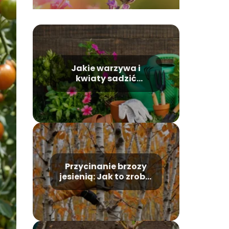
Jakie warzywa i
kwiaty sadzić
wiosną?
Przycinanie brzozy
jesienią: Jak to zrobić
poprawnie?