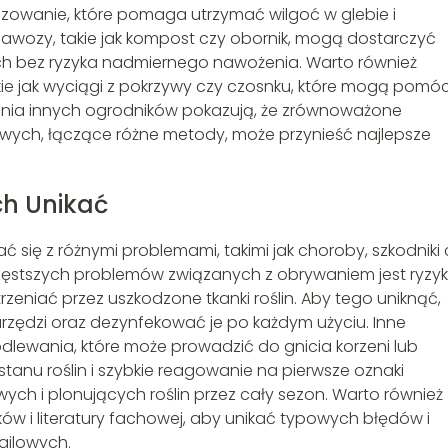
czowanie, które pomaga utrzymać wilgoć w glebie i
awozy, takie jak kompost czy obornik, mogą dostarczyć
h bez ryzyka nadmiernego nawożenia. Warto również
akie jak wyciągi z pokrzywy czy czosnku, które mogą pomó
enia innych ogrodników pokazują, że zrównoważone
owych, łączące różne metody, może przynieść najlepsze
ch Unikać
ię z różnymi problemami, takimi jak choroby, szkodniki 
zęstszych problemów związanych z obrywaniem jest ryzy
rzeniać przez uszkodzone tkanki roślin. Aby tego uniknąć,
arzędzi oraz dezynfekować je po każdym użyciu. Inne
lewania, które może prowadzić do gnicia korzeni lub
anu roślin i szybkie reagowanie na pierwsze oznaki
h i plonujących roślin przez cały sezon. Warto również
w i literatury fachowej, aby unikać typowych błędów i
ajlowych.