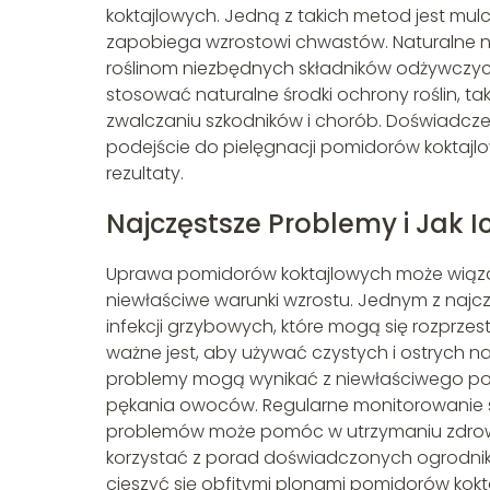
koktajlowych. Jedną z takich metod jest mul
zapobiega wzrostowi chwastów. Naturalne n
roślinom niezbędnych składników odżywczyc
stosować naturalne środki ochrony roślin, t
zwalczaniu szkodników i chorób. Doświadcz
podejście do pielęgnacji pomidorów koktajl
rezultaty.
Najczęstsze Problemy i Jak I
Uprawa pomidorów koktajlowych może wiązać s
niewłaściwe warunki wzrostu. Jednym z najc
infekcji grzybowych, które mogą się rozprzest
ważne jest, aby używać czystych i ostrych n
problemy mogą wynikać z niewłaściwego pod
pękania owoców. Regularne monitorowanie st
problemów może pomóc w utrzymaniu zdrowyc
korzystać z porad doświadczonych ogrodnikó
cieszyć się obfitymi plonami pomidorów kokt