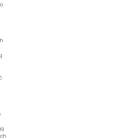
go
ch
ą
ć
m
ją
ych