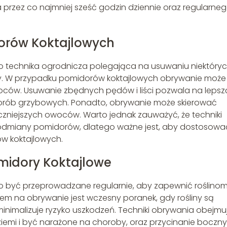
 przez co najmniej sześć godzin dziennie oraz regularne
orów Koktajlowych
 to technika ogrodnicza polegająca na usuwaniu niektóry
kwiaty. W przypadku pomidorów koktajlowych obrywanie może
owoców. Usuwanie zbędnych pędów i liści pozwala na lepsz
chorób grzybowych. Ponadto, obrywanie może skierować
aczniejszych owoców. Warto jednak zauważyć, że techniki
 odmiany pomidorów, dlatego ważne jest, aby dostosowa
w koktajlowych.
midory Koktajlowe
 być przeprowadzane regularnie, aby zapewnić roślino
em na obrywanie jest wczesny poranek, gdy rośliny są
 minimalizuje ryzyko uszkodzeń. Techniki obrywania obejmu
ziemi i być narażone na choroby, oraz przycinanie boczn