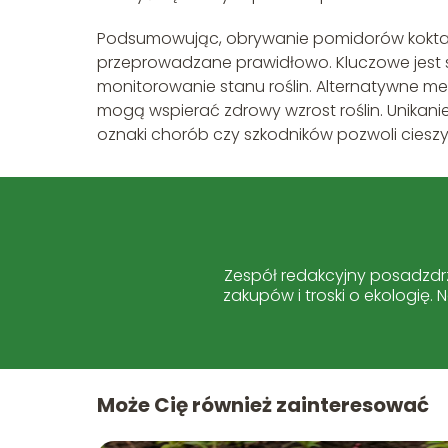
Podsumowując, obrywanie pomidorów koktajlow
przeprowadzane prawidłowo. Kluczowe jest s
monitorowanie stanu roślin. Alternatywne met
mogą wspierać zdrowy wzrost roślin. Unikan
oznaki chorób czy szkodników pozwoli cieszyć
Zespół redakcyjny posadzdrz
zakupów i troski o ekologię.
Może Cię również zainteresować