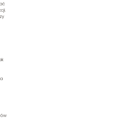
wać
ji.
zy
ak
ia
orów