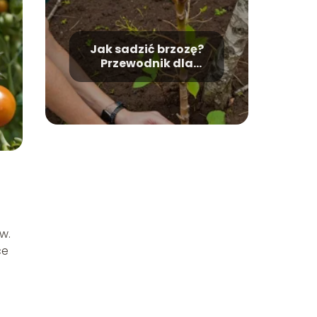
Jak sadzić brzozę?
Przewodnik dla
początkujących.
w.
ce