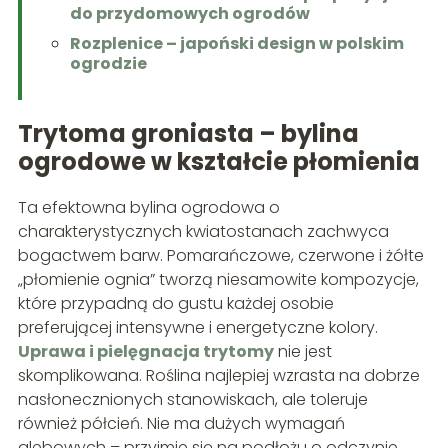
do przydomowych ogrodów
Rozplenice – japoński design w polskim
ogrodzie
Trytoma groniasta – bylina
ogrodowe w kształcie płomienia
Ta efektowna bylina ogrodowa o
charakterystycznych kwiatostanach zachwyca
bogactwem barw. Pomarańczowe, czerwone i żółte
„płomienie ognia” tworzą niesamowite kompozycje,
które przypadną do gustu każdej osobie
preferującej intensywne i energetyczne kolory.
Uprawa i pielęgnacja trytomy
nie jest
skomplikowana. Roślina najlepiej wzrasta na dobrze
nasłonecznionych stanowiskach, ale toleruje
również półcień. Nie ma dużych wymagań
glebowych – przyjmie się na podłożu o odczynie